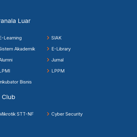
ranala Luar
E-Learning
SIAK
Sistem Akademik
E-Library
Alumni
Jurnal
LPMI
LPPM
Inkubator Bisnis
T Club
Mikrotik STT-NF
Cyber Security