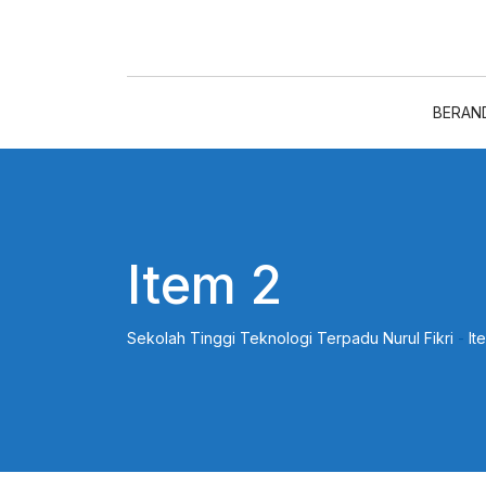
Skip
to
content
BERAN
Item 2
Sekolah Tinggi Teknologi Terpadu Nurul Fikri
-
It