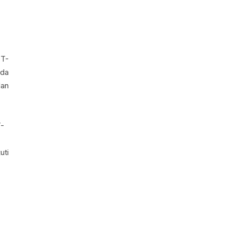
TT-
uda
dan
T-
uti