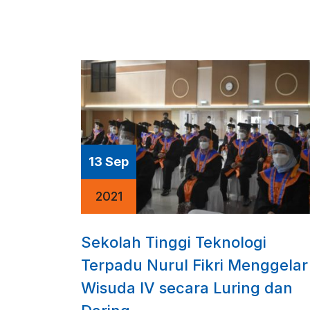
13 Sep
2021
Sekolah Tinggi Teknologi
Terpadu Nurul Fikri Menggelar
Wisuda IV secara Luring dan