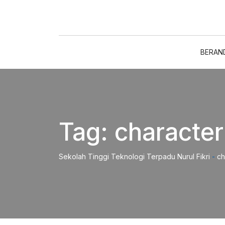
Skip
to
content
BERAN
Tag:
character
Sekolah Tinggi Teknologi Terpadu Nurul Fikri
-
ch