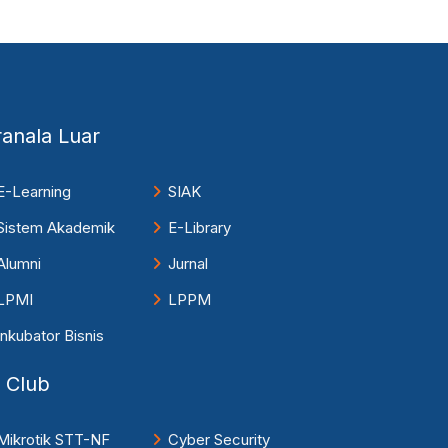
ranala Luar
E-Learning
SIAK
Sistem Akademik
E-Library
Alumni
Jurnal
LPMI
LPPM
Inkubator Bisnis
T Club
Mikrotik STT-NF
Cyber Security