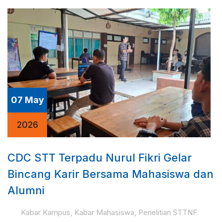
07 May
2026
CDC STT Terpadu Nurul Fikri Gelar
Bincang Karir Bersama Mahasiswa dan
Alumni
Kabar Kampus
,
Kabar Mahasiswa
,
Penelitian STTNF