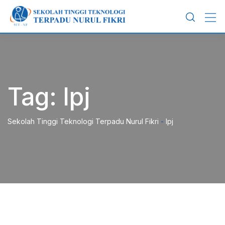
Skip
to
content
Tag:
lpj
Sekolah Tinggi Teknologi Terpadu Nurul Fikri
-
lpj