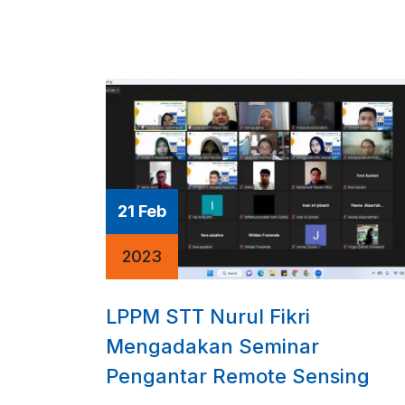
21 Feb
2023
LPPM STT Nurul Fikri
Mengadakan Seminar
Pengantar Remote Sensing