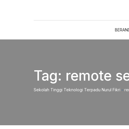
Skip
to
content
BERAN
Tag:
remote s
Sekolah Tinggi Teknologi Terpadu Nurul Fikri
-
re