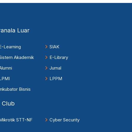
ranala Luar
E-Learning
SIAK
Sistem Akademik
E-Library
Alumni
Jurnal
LPMI
LPPM
Inkubator Bisnis
T Club
Mikrotik STT-NF
Cyber Security