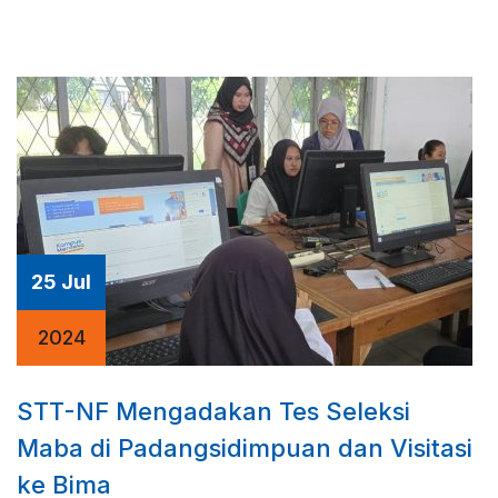
25 Jul
2024
STT-NF Mengadakan Tes Seleksi
Maba di Padangsidimpuan dan Visitasi
ke Bima