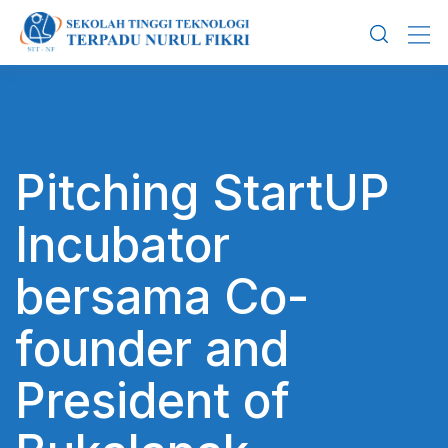
Skip
to
content
Pitching StartUP
Incubator
bersama Co-
founder and
President of