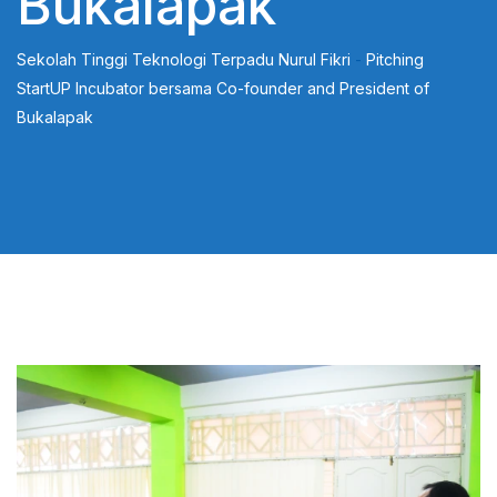
Bukalapak
Sekolah Tinggi Teknologi Terpadu Nurul Fikri
-
Pitching
StartUP Incubator bersama Co-founder and President of
Bukalapak