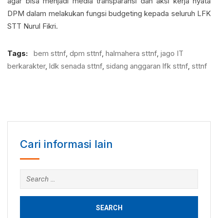
agar bisa menjadi media transparansi dan aksi kerja nyata
DPM dalam melakukan fungsi budgeting kepada seluruh LFK
STT Nurul Fikri.
Tags:
bem sttnf
,
dpm sttnf
,
halmahera sttnf
,
jago IT
berkarakter
,
ldk senada sttnf
,
sidang anggaran lfk sttnf
,
sttnf
Cari informasi lain
Search
for: