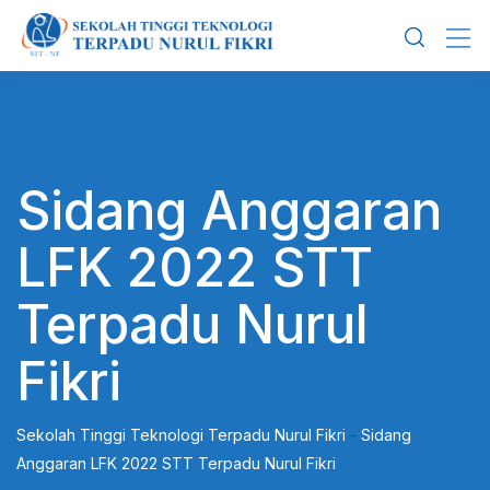
Skip
to
content
Sidang Anggaran
LFK 2022 STT
Terpadu Nurul
Fikri
Sekolah Tinggi Teknologi Terpadu Nurul Fikri
-
Sidang
Anggaran LFK 2022 STT Terpadu Nurul Fikri