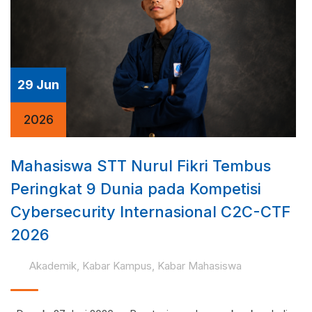
29 Jun
2026
Mahasiswa STT Nurul Fikri Tembus
Peringkat 9 Dunia pada Kompetisi
Cybersecurity Internasional C2C-CTF
2026
Akademik
,
Kabar Kampus
,
Kabar Mahasiswa