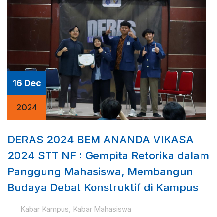
16 Dec
2024
DERAS 2024 BEM ANANDA VIKASA
2024 STT NF : Gempita Retorika dalam
Panggung Mahasiswa, Membangun
Budaya Debat Konstruktif di Kampus
Kabar Kampus
,
Kabar Mahasiswa