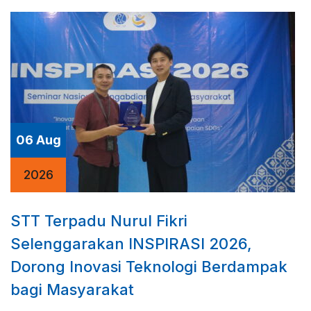
06 Aug
2026
STT Terpadu Nurul Fikri
Selenggarakan INSPIRASI 2026,
Dorong Inovasi Teknologi Berdampak
bagi Masyarakat