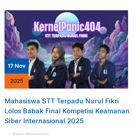
17 Nov
2025
Mahasiswa STT Terpadu Nurul Fikri
Lolos Babak Final Kompetisi Keamanan
Siber Internasional 2025
Kabar Mahasiswa