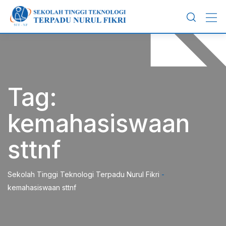
Skip
to
content
Tag:
kemahasiswaan
sttnf
Sekolah Tinggi Teknologi Terpadu Nurul Fikri
-
kemahasiswaan sttnf