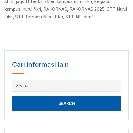
sttnf
,
jago IT berkarakter
,
kampus nurul fikri
,
kegiatan
kampus
,
nurul fikri
,
RAKORNAS
,
RAKORNAS 2025
,
STT Nurul
Fikri
,
STT Terpadu Nurul Fikri
,
STT-NF
,
sttnf
Cari informasi lain
Search
for: