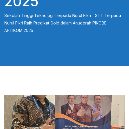
2025
Sekolah Tinggi Teknologi Terpadu Nurul Fikri
-
STT Terpadu
Nurul Fikri Raih Predikat Gold dalam Anugerah PIKOBE
APTIKOM 2025