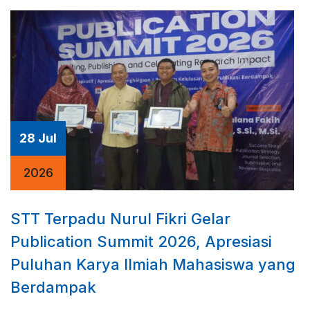
28 Jul
2026
STT Terpadu Nurul Fikri Gelar
Publication Summit 2026, Apresiasi
Puluhan Karya Ilmiah Mahasiswa yang
Berdampak