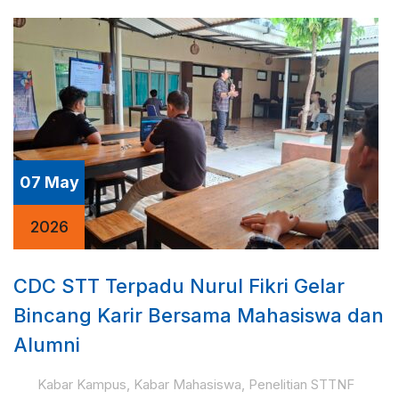
07 May
2026
CDC STT Terpadu Nurul Fikri Gelar
Bincang Karir Bersama Mahasiswa dan
Alumni
Kabar Kampus
,
Kabar Mahasiswa
,
Penelitian STTNF