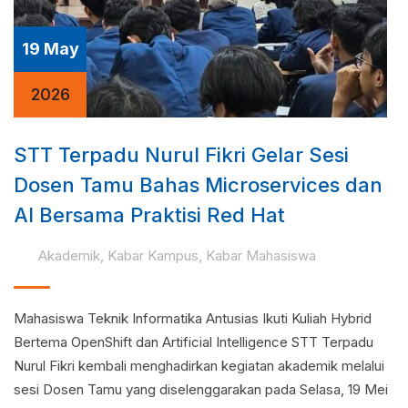
19 May
2026
STT Terpadu Nurul Fikri Gelar Sesi
Dosen Tamu Bahas Microservices dan
AI Bersama Praktisi Red Hat
Akademik
,
Kabar Kampus
,
Kabar Mahasiswa
Mahasiswa Teknik Informatika Antusias Ikuti Kuliah Hybrid
Bertema OpenShift dan Artificial Intelligence STT Terpadu
Nurul Fikri kembali menghadirkan kegiatan akademik melalui
sesi Dosen Tamu yang diselenggarakan pada Selasa, 19 Mei