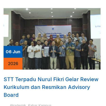
06 Jun
2026
STT Terpadu Nurul Fikri Gelar Review
Kurikulum dan Resmikan Advisory
Board
Akademik
,
Kabar Kampus