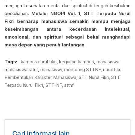
menjaga kesehatan mental dan spiritual di tengah kesibukan
perkuliahan.
Melalui NGOPI Vol. 1, STT Terpadu Nurul
Fikri berharap mahasiswa semakin mampu menjaga
keseimbangan antara kecerdasan intelektual,
emosional, dan spiritual sebagai bekal menghadapi
masa depan yang penuh tantangan.
Tags:
kampus nurul fikri
,
kegiatan kampus
,
mahasiswa
,
mahasiswa sttnf
,
mahasiswi
,
mentoring STTNF
,
nurul fikri
,
Pembentukan Karakter Mahasiswa
,
STT Nurul Fikri
,
STT
Terpadu Nurul Fikri
,
STT-NF
,
sttnf
Cari informasi lain