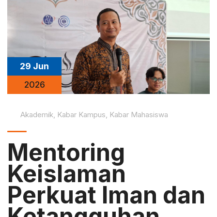
29 Jun
2026
Akademik
,
Kabar Kampus
,
Kabar Mahasiswa
Mentoring
Keislaman
Perkuat Iman dan
Ketangguhan