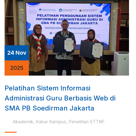
24 Nov
2025
Pelatihan Sistem Informasi
Administrasi Guru Berbasis Web di
SMA PB Soedirman Jakarta
Akademik
,
Kabar Kampus
,
Penelitian STTNF