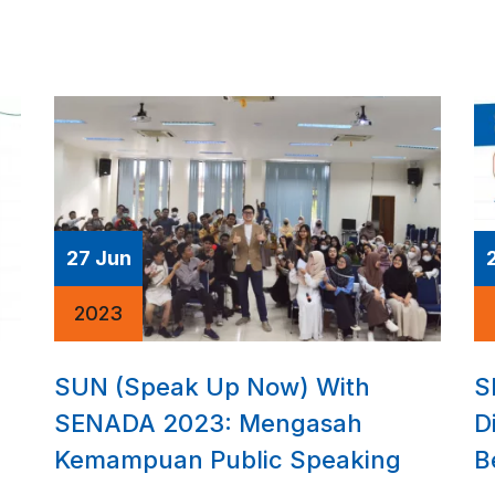
27 Jun
2023
SUN (Speak Up Now) With
S
SENADA 2023: Mengasah
D
Kemampuan Public Speaking
B