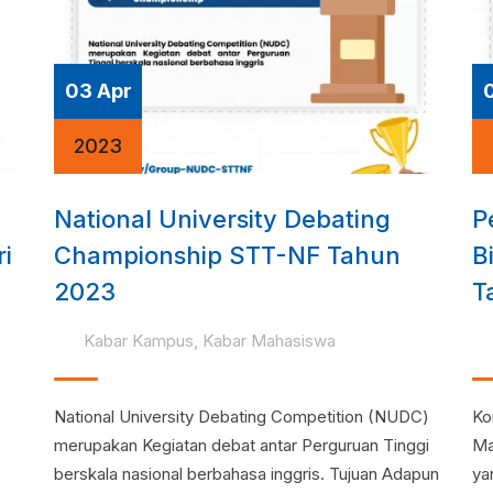
03 Apr
2023
National University Debating
P
i
Championship STT-NF Tahun
B
2023
T
Kabar Kampus
,
Kabar Mahasiswa
National University Debating Competition (NUDC)
Ko
merupakan Kegiatan debat antar Perguruan Tinggi
Ma
berskala nasional berbahasa inggris. Tujuan Adapun
ya