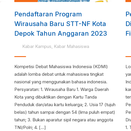
Pendaftaran Program
P
Wirausaha Baru STT-NF Kota
D
Depok Tahun Anggaran 2023
F
Kabar Kampus
,
Kabar Mahasiswa
Kompetisi Debat Mahasiswa Indonesia (KDMI)
Lo
adalah lomba debat untuk mahasiswa tingkat
ya
nasional yang menggunakan bahasa indonesia.
In
Persyaratan: 1. Wirausaha Baru 1. Warga Daerah
ka
Kota yang dibuktikan dengan Kartu Tanda
ter
Penduduk dan/atau kartu keluarga; 2. Usia 17 (tujuh
Pe
belas) tahun sampai dengan 54 (lima puluh empat)
Pe
tahun; 3. Bukan aparatur sipil negara atau anggota
Div
TNI/Polri; 4. […]
1.