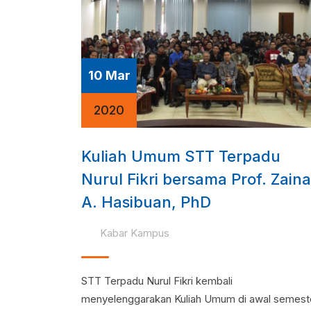
10 Mar
2020
Kuliah Umum STT Terpadu
Nurul Fikri bersama Prof. Zaina
A. Hasibuan, PhD
Kabar Kampus
STT Terpadu Nurul Fikri kembali
menyelenggarakan Kuliah Umum di awal semest