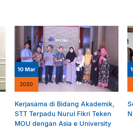
10 Mar
2020
Kerjasama di Bidang Akademik,
S
u
STT Terpadu Nurul Fikri Teken
N
MOU dengan Asia e University