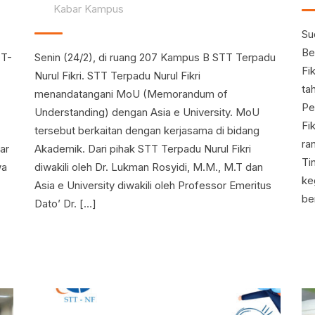
Kabar Kampus
Su
Be
TT-
Senin (24/2), di ruang 207 Kampus B STT Terpadu
Fi
Nurul Fikri. STT Terpadu Nurul Fikri
ta
menandatangani MoU (Memorandum of
Pe
Understanding) dengan Asia e University. MoU
Fi
tersebut berkaitan dengan kerjasama di bidang
ra
ar
Akademik. Dari pihak STT Terpadu Nurul Fikri
Ti
wa
diwakili oleh Dr. Lukman Rosyidi, M.M., M.T dan
ke
Asia e University diwakili oleh Professor Emeritus
be
Dato’ Dr. […]