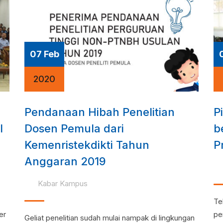
07 Feb
2020
Pendanaan Hibah Penelitian
P
l
Dosen Pemula dari
b
Kemenristekdikti Tahun
P
Anggaran 2019
Kabar Kampus
Te
er
pe
Geliat penelitian sudah mulai nampak di lingkungan