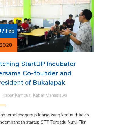
07 Feb
2020
itching StartUP Incubator
ersama Co-founder and
resident of Bukalapak
Kabar Kampus
,
Kabar Mahasiswa
lah terselenggara pitching yang kedua di kelas
ngembangan startup STT Terpadu Nurul Fikri