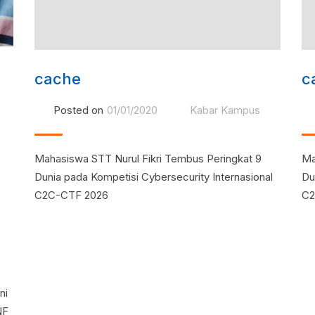
cache
c
Posted on
01/01/2020
Kabar Kampus
Mahasiswa STT Nurul Fikri Tembus Peringkat 9
Ma
Dunia pada Kompetisi Cybersecurity Internasional
Du
C2C-CTF 2026
C2
ni
NF