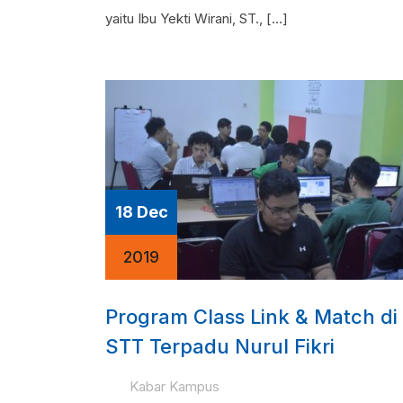
yaitu Ibu Yekti Wirani, ST., […]
18 Dec
2019
Program Class Link & Match di
STT Terpadu Nurul Fikri
Kabar Kampus